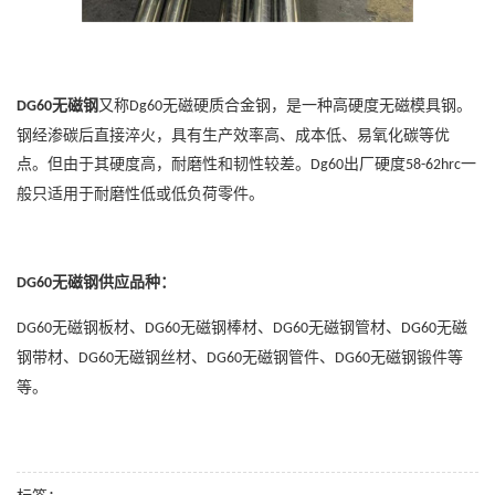
无磁钢
又称
无磁硬质合金钢，是一种高硬度无磁模具钢。
DG60
Dg60
钢经渗碳后直接淬火，具有生产效率高、成本低、易氧化碳等优
点。但由于其硬度高，耐磨性和韧性较差。
出厂硬度
一
Dg60
58-62hrc
般只适用于耐磨性低或低负荷零件。
无磁钢
供应品种：
DG60
无磁钢
板材、
无磁钢
棒材、
无磁钢
管材、
无磁
DG60
DG60
DG60
DG60
钢
带材、
无磁钢
丝材、
无磁钢
管件、
无磁钢
锻件等
DG60
DG60
DG60
等。
标签：