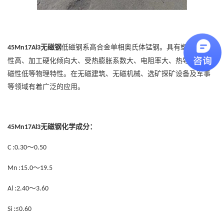
无磁钢
低磁钢系高合金单相奥氏体锰钢。具有塑性好、韧
45Mn17Al3
性高、加工硬化倾向大、受热膨胀系数大、电阻率大、热导率低和
磁性低等物理特性。在无磁建筑、无磁机械、选矿探矿设备及军事
等领域有着广泛的应用。
无磁钢
化学成分：
45Mn17Al3
～
C :0.30
0.50
～
Mn :15.0
19.5
～
Al :2.40
3.60
Si :≤0.60