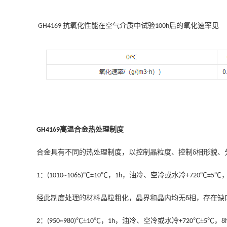
抗氧化性能在空气介质中试验
后的氧化速率见
GH4169
100h
高温合金
热处理制度
GH
4169
合金具有不同的热处理制度，以控制晶粒度、控制
相形貌、
δ
：
，
，油冷、空冷或水冷
1
(1010~1065)℃±10℃
1h
+720℃±5℃
经此制度处理的材料晶粒粗化，晶界和晶内均无
相，存在缺
δ
：
，
，油冷、空冷或水冷
，
2
(950~980)℃±10℃
1h
+720℃±5℃
8