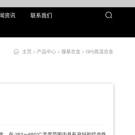
闻资讯
联系我们
主页
>
产品中心
>
镍基合金
>
GH|高温合金
合金，在-253～650℃温度范围内具有良好的综合性