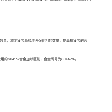
数量，减少疲劳源和增强强化相的数量，提高抗疲劳的含
业用的
合金加以区别，合金牌号为
。
GH4169
GH4169A