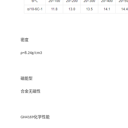
密度
ρ=8.24g/cm3
磁能型
合金无磁性
化学性能
GH4169