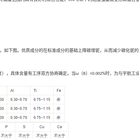
，
如下图。
优质成分的在标准成分的基础上降碳增铌，从而减少碳化铌的
变），具体含量有工序双方协商确定。当
（
）
时，为与宇航工
ω
B
≤0.002%