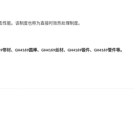
击性能。该制度也称为直接时效热处理制度。
带材、
圆棒、
丝材、
锻件、
管件等。
69
GH
4169
GH
4169
GH
4169
GH
4169