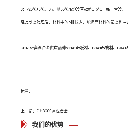
：
，
，以
炉冷至
，
，空冷。
3
720℃±5℃
8h
50℃/h
620℃±5℃
8h
经此制度处理后，材料中的
相较少，能提高材料的强度和冲
δ
高温合金
供应品种
板材、
管材、
GH
4169
:
GH
4169
GH
4169
GH
41
标签：
上一篇：
GH3600高温合金
我们的优势