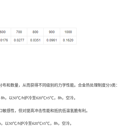
分布和数量，从而获得不同级别的力学性能。合金热处理制度分
类：
3
，
，以
炉冷至
，
，空冷。
8h
50℃/h
620℃±5℃
8h
口敏感性，但对提高冲击性能和抵抗低温氢脆有利。
，以
炉冷至
，
，空冷。
h
50℃/h
620℃±5℃
8h